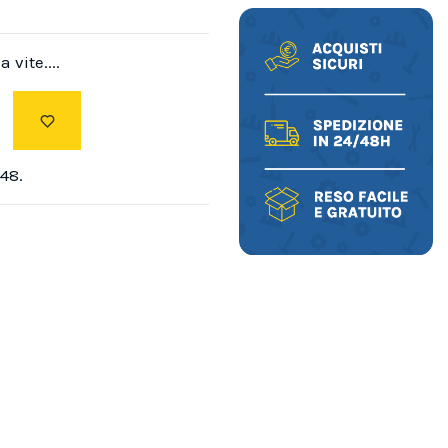
 vite....
48.