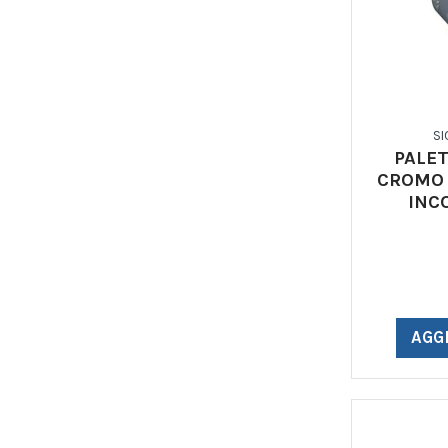
SI
PALE
CROMO 
INC
AGG