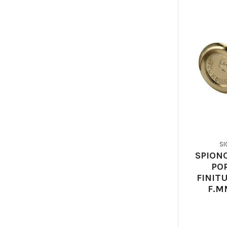
SI
SPION
PO
FINIT
F.M