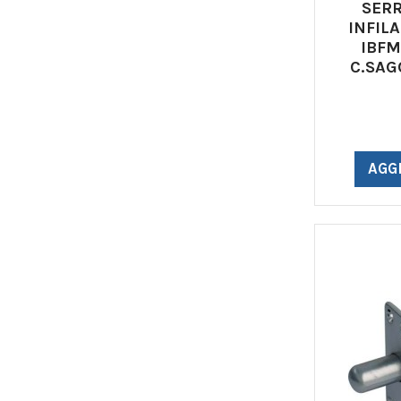
SER
INFIL
IBFM
C.SAG
AGG