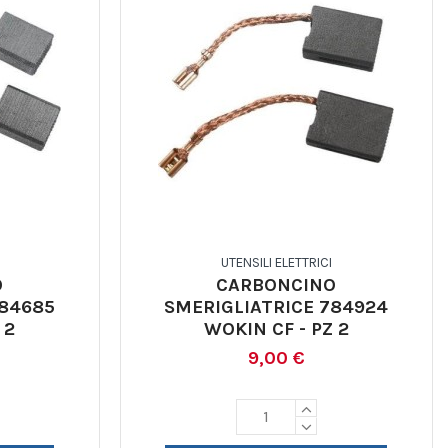
UTENSILI ELETTRICI
O
CARBONCINO
784685
SMERIGLIATRICE 784924
 2
WOKIN CF - PZ 2
9,00 €